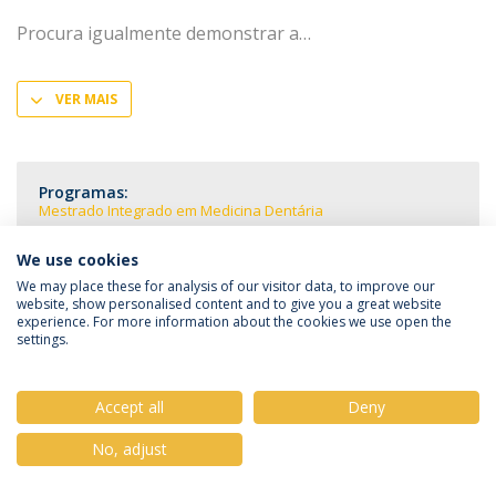
Procura igualmente demonstrar a
VER MAIS
Programas:
Mestrado Integrado em Medicina Dentária
We use cookies
We may place these for analysis of our visitor data, to improve our
website, show personalised content and to give you a great website
experience. For more information about the cookies we use open the
Política de Privacidade
Termos & Condições
settings.
Direitos do Titular dos Dados
Accept all
Deny
No, adjust
© 2026 Universidade Católica Portuguesa