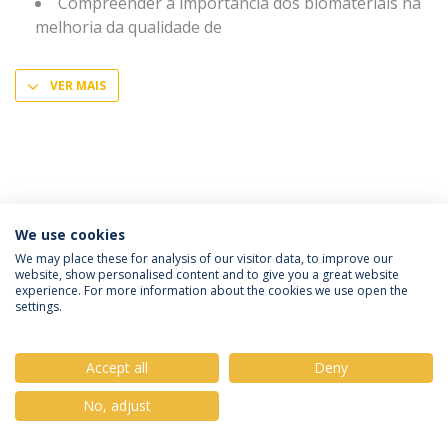
Compreender a importância dos biomateriais na
melhoria da qualidade de
VER MAIS
We use cookies
Política de Privacidade
Termos & Condições
We may place these for analysis of our visitor data, to improve our
website, show personalised content and to give you a great website
Direitos do Titular dos Dados
experience. For more information about the cookies we use open the
settings.
Accept all
Deny
© 2026 Universidade Católica Portuguesa
No, adjust