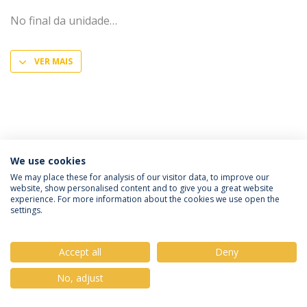
No final da unidade
VER MAIS
We use cookies
Política de Privacidade
Termos & Condições
We may place these for analysis of our visitor data, to improve our
website, show personalised content and to give you a great website
Direitos do Titular dos Dados
experience. For more information about the cookies we use open the
settings.
Accept all
Deny
© 2026 Universidade Católica Portuguesa
No, adjust