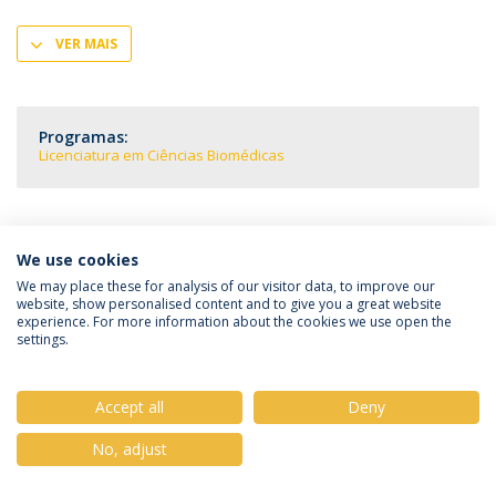
VER MAIS
Programas:
Licenciatura em Ciências Biomédicas
We use cookies
Política de Privacidade
Termos & Condições
We may place these for analysis of our visitor data, to improve our
website, show personalised content and to give you a great website
Direitos do Titular dos Dados
experience. For more information about the cookies we use open the
settings.
Accept all
Deny
© 2026 Universidade Católica Portuguesa
No, adjust