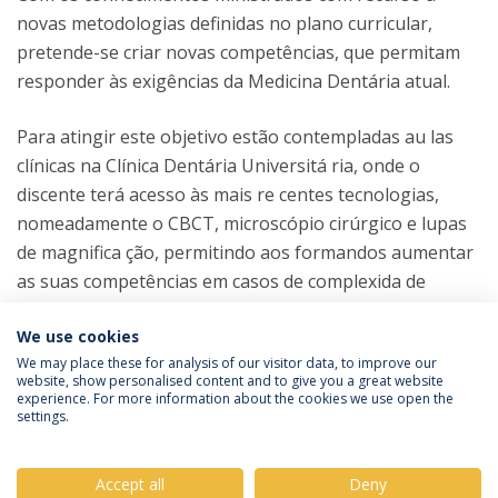
novas metodologias definidas no plano curricular,
pretende-se criar novas competências, que permitam
responder às exigências da Medicina Dentária atual.
Para atingir este objetivo estão contempladas au las
clínicas na Clínica Dentária Universitá ria, onde o
discente terá acesso às mais re centes tecnologias,
nomeadamente o CBCT, microscópio cirúrgico e lupas
de magnifica ção, permitindo aos formandos aumentar
as suas competências em casos de complexida de
crescente.
We use cookies
We may place these for analysis of our visitor data, to improve our
website, show personalised content and to give you a great website
experience. For more information about the cookies we use open the
Política de Privacidade
Termos & Condições
settings.
Direitos do Titular dos Dados
Accept all
Deny