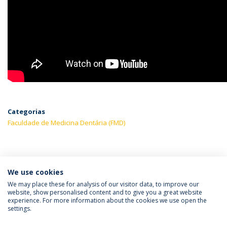
Categorias
Faculdade de Medicina Dentária (FMD)
ÚLTIMAS NOTÍCIAS
We use cookies
We may place these for analysis of our visitor data, to improve our
website, show personalised content and to give you a great website
experience. For more information about the cookies we use open the
Política de Privacidade
Termos & Condições
settings.
Direitos do Titular dos Dados