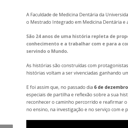
Formação e Serviço
Voluntariado
A Faculdade de Medicina Dentária da Universid
Internacionalização
o Mestrado Integrado em Medicina Dentária e a
São 24 anos de uma história repleta de propó
conhecimento e a trabalhar com e para a c
servindo o Mundo.
As histórias são construídas com protagonista
histórias voltam a ser vivenciadas ganhando um
E foi assim que, no passado dia
6 de dezembro
especiais de partilha e reflexão sobre a sua hi
reconhecer o caminho percorrido e reafirmar 
no ensino, na investigação e no serviço com e 