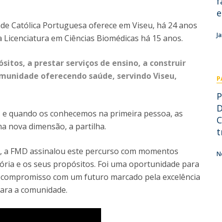
f
Pós-Graduações
e
Cursos Breves - Formação Avançada
Contactos
ade Católica Portuguesa oferece em Viseu, há 24 anos
Diretório de Contactos
J
 Licenciatura em Ciências Biomédicas há 15 anos.
Endereços
sitos, a prestar serviços de ensino, a construir
omunidade oferecendo saúde, servindo Viseu,
P
P
D
s e quando os conhecemos na primeira pessoa, as
C
a nova dimensão, a partilha.
t
, a FMD assinalou este percurso com momentos
N
stória e os seus propósitos. Foi uma oportunidade para
o compromisso com um futuro marcado pela excelência
para a comunidade.