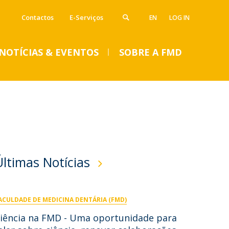
Contactos
E-Serviços
EN
LOG IN
NOTÍCIAS & EVENTOS
SOBRE A FMD
VENTOS
Notícias
Imprensa
Eventos
SUMMER DENTAL CLINIC
Últimas Notícias
2024 – Inscrições abertas
até 14 de junho
ACULDADE DE MEDICINA DENTÁRIA (FMD)
Seg, 01 Jul 2024 - 15:45
iência na FMD - Uma oportunidade para