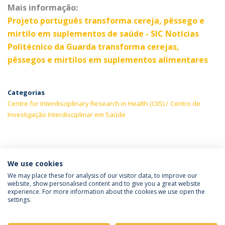
Mais informação:
Projeto português transforma cereja, pêssego e
mirtilo em suplementos de saúde - SIC Notícias
Politécnico da Guarda transforma cerejas,
pêssegos e mirtilos em suplementos alimentares
Categorias
Centre for Interdisciplinary Research in Health (CIIS)
Centro de
Investigação Interdisciplinar em Saúde
ÚLTIMAS NOTÍCIAS
We use cookies
We may place these for analysis of our visitor data, to improve our
website, show personalised content and to give you a great website
experience. For more information about the cookies we use open the
Política de Privacidade
Termos & Condições
settings.
Direitos do Titular dos Dados