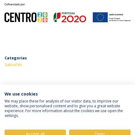
Categorias
SalivaTec
ÚLTIMAS NOTÍCIAS
We use cookies
We may place these for analysis of our visitor data, to improve our
website, show personalised content and to give you a great website
experience. For more information about the cookies we use open the
Política de Privacidade
Termos & Condições
settings.
Direitos do Titular dos Dados
Accept all
Deny