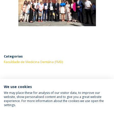
Categorias
Faculdade de Medicina Dentária (FMD)
ÚLTIMAS NOTÍCIAS
We use cookies
We may place these for analysis of our visitor data, to improve our
website, show personalised content and to give you a great website
experience. For more information about the cookies we use open the
Política de Privacidade
Termos & Condições
settings.
Direitos do Titular dos Dados