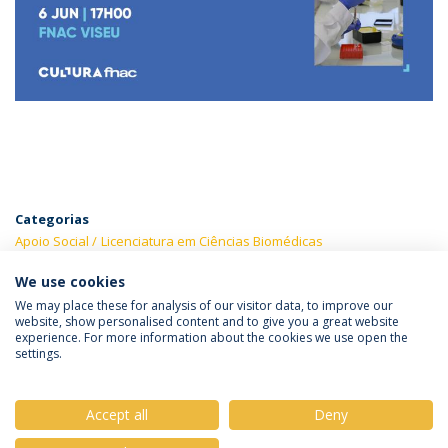
Categorias
Apoio Social
Licenciatura em Ciências Biomédicas
We use cookies
We may place these for analysis of our visitor data, to improve our
website, show personalised content and to give you a great website
experience. For more information about the cookies we use open the
Política de Privacidade
Termos & Condições
settings.
Direitos do Titular dos Dados
Accept all
Deny