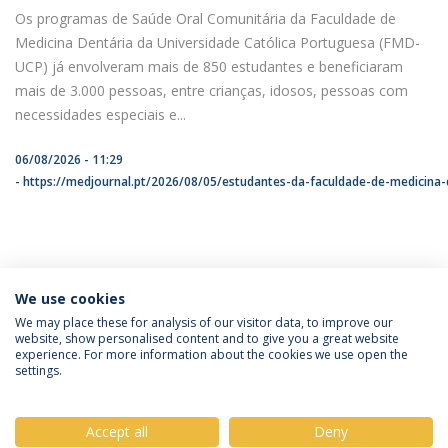
Os programas de Saúde Oral Comunitária da Faculdade de
Medicina Dentária da Universidade Católica Portuguesa (FMD-
UCP) já envolveram mais de 850 estudantes e beneficiaram
mais de 3.000 pessoas, entre crianças, idosos, pessoas com
necessidades especiais e...
06/08/2026 - 11:29
https://medjournal.pt/2026/08/05/estudantes-da-faculdade-de-medicina-
ÚLTIMAS NOTÍCIAS
We use cookies
We may place these for analysis of our visitor data, to improve our
website, show personalised content and to give you a great website
experience. For more information about the cookies we use open the
Política de Privacidade
Termos & Condições
settings.
Direitos do Titular dos Dados
Accept all
Deny