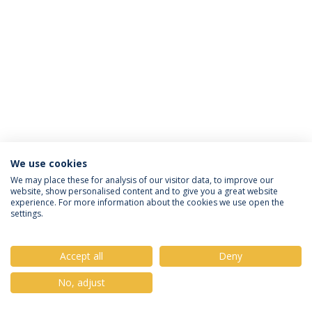
We use cookies
Política de Privacidade
Termos & Condições
We may place these for analysis of our visitor data, to improve our
website, show personalised content and to give you a great website
Direitos do Titular dos Dados
experience. For more information about the cookies we use open the
settings.
Accept all
Deny
© 2026 Universidade Católica Portuguesa
No, adjust