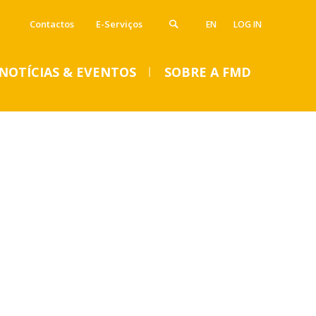
Contactos
E-Serviços
EN
LOG IN
NOTÍCIAS & EVENTOS
SOBRE A FMD
VENTOS
SUMMER DENTAL CLINIC
2024 – Inscrições abertas
até 14 de junho
Seg, 01 Jul 2024 - 15:45