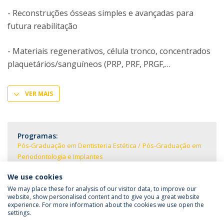
- Reconstruções ósseas simples e avançadas para
futura reabilitação
- Materiais regenerativos, célula tronco, concentrados
plaquetários/sanguíneos (PRP, PRF, PRGF,
VER MAIS
Programas:
Pós-Graduação em Dentisteria Estética
Pós-Graduação em
Periodontologia e Implantes
We use cookies
We may place these for analysis of our visitor data, to improve our
website, show personalised content and to give you a great website
experience. For more information about the cookies we use open the
Política de Privacidade
Termos & Condições
settings.
Direitos do Titular dos Dados