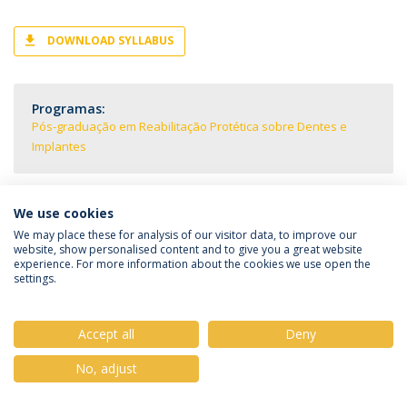
DOWNLOAD SYLLABUS
Programas:
Pós-graduação em Reabilitação Protética sobre Dentes e
Implantes
We use cookies
We may place these for analysis of our visitor data, to improve our
Política de Privacidade
Termos & Condições
website, show personalised content and to give you a great website
Direitos do Titular dos Dados
experience. For more information about the cookies we use open the
settings.
Accept all
Deny
© 2026 Universidade Católica Portuguesa
No, adjust