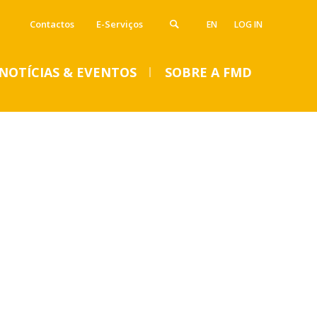
Contactos
E-Serviços
EN
LOG IN
NOTÍCIAS & EVENTOS
SOBRE A FMD
VENTOS
SUMMER DENTAL CLINIC
2024 – Inscrições abertas
até 14 de junho
Seg, 01 Jul 2024 - 15:45