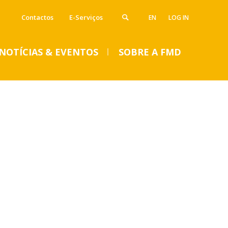
Contactos
E-Serviços
EN
LOG IN
NOTÍCIAS & EVENTOS
SOBRE A FMD
VENTOS
SUMMER DENTAL CLINIC
2024 – Inscrições abertas
até 14 de junho
Seg, 01 Jul 2024 - 15:45