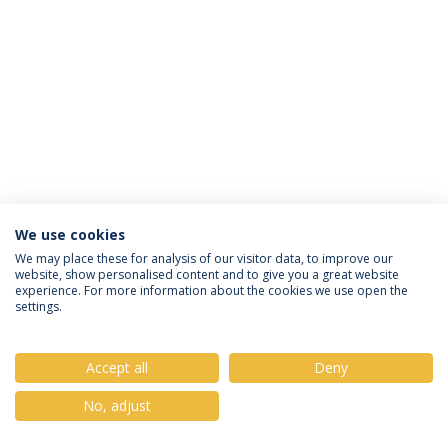
We use cookies
Política de Privacidade
Termos & Condições
We may place these for analysis of our visitor data, to improve our
website, show personalised content and to give you a great website
Direitos do Titular dos Dados
experience. For more information about the cookies we use open the
settings.
Accept all
Deny
© 2026 Universidade Católica Portuguesa
No, adjust