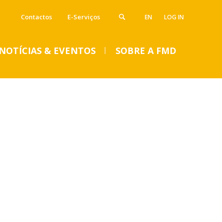
Contactos
E-Serviços
EN
LOG IN
NOTÍCIAS & EVENTOS
SOBRE A FMD
VENTOS
SUMMER DENTAL CLINIC
2024 – Inscrições abertas
até 14 de junho
Seg, 01 Jul 2024 - 15:45