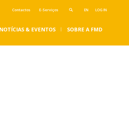
Contactos
E-Serviços
EN
LOG IN
NOTÍCIAS & EVENTOS
SOBRE A FMD
VENTOS
SUMMER DENTAL CLINIC
2024 – Inscrições abertas
até 14 de junho
Seg, 01 Jul 2024 - 15:45