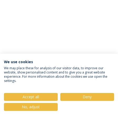
We use cookies
Política de Privacidade
Termos & Condições
We may place these for analysis of our visitor data, to improve our
website, show personalised content and to give you a great website
Direitos do Titular dos Dados
experience. For more information about the cookies we use open the
settings.
Accept all
Deny
© 2026 Universidade Católica Portuguesa
No, adjust