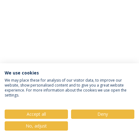
We use cookies
Política de Privacidade
Termos & Condições
We may place these for analysis of our visitor data, to improve our
website, show personalised content and to give you a great website
Direitos do Titular dos Dados
experience. For more information about the cookies we use open the
settings.
Accept all
Deny
© 2026 Universidade Católica Portuguesa
No, adjust