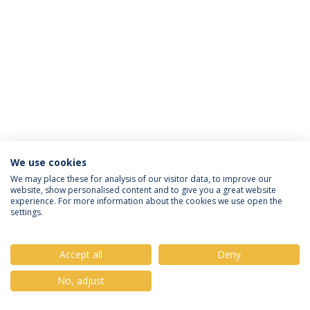
We use cookies
Política de Privacidade
Termos & Condições
We may place these for analysis of our visitor data, to improve our
website, show personalised content and to give you a great website
Direitos do Titular dos Dados
experience. For more information about the cookies we use open the
settings.
Accept all
Deny
© 2026 Universidade Católica Portuguesa
No, adjust