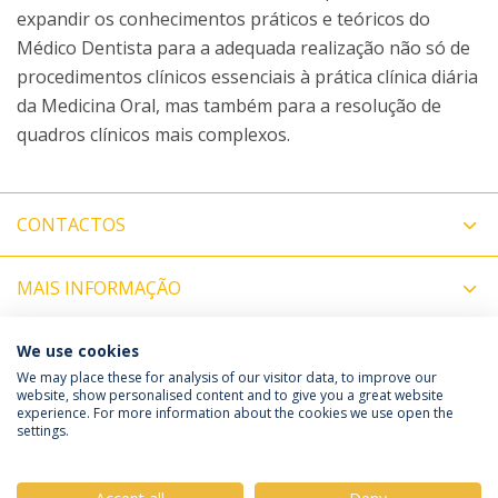
expandir os conhecimentos práticos e teóricos do
Médico Dentista para a adequada realização não só de
procedimentos clínicos essenciais à prática clínica diária
da Medicina Oral, mas também para a resolução de
quadros clínicos mais complexos.
CONTACTOS
MAIS INFORMAÇÃO
COORDENADORES
We use cookies
We may place these for analysis of our visitor data, to improve our
website, show personalised content and to give you a great website
experience. For more information about the cookies we use open the
Política de Privacidade
Termos & Condições
settings.
Direitos do Titular dos Dados