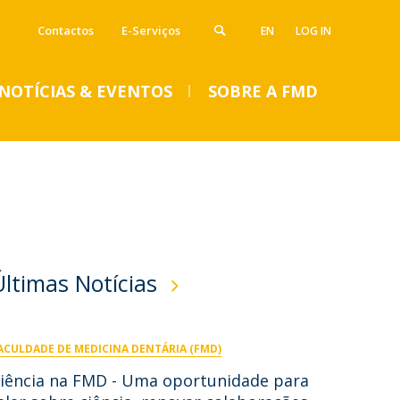
Contactos
E-Serviços
EN
LOG IN
NOTÍCIAS & EVENTOS
SOBRE A FMD
VENTOS
Notícias
Imprensa
Eventos
SUMMER DENTAL CLINIC
Últimas Notícias
2024 – Inscrições abertas
até 14 de junho
ACULDADE DE MEDICINA DENTÁRIA (FMD)
Seg, 01 Jul 2024 - 15:45
iência na FMD - Uma oportunidade para