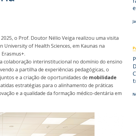
f
Pós-Graduações
e
Cursos Breves - Formação Avançada
Contactos
Diretório de Contactos
J
Endereços
2025, o Prof. Doutor Nélio Veiga realizou uma visita
n University of Health Sciences, em Kaunas na
P
e Erasmus+.
P
 da colaboração interinstitucional no domínio do ensino
D
vendo a partilha de experiências pedagógicas, o
C
untos e a criação de oportunidades de
mobilidade
t
atidas estratégias para o alinhamento de práticas
novação e a qualidade da formação médico-dentária em
N