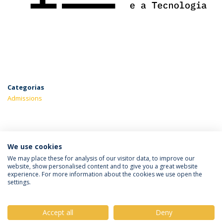
Categorias
Admissions
ÚLTIMAS NOTÍCIAS
We use cookies
We may place these for analysis of our visitor data, to improve our
website, show personalised content and to give you a great website
experience. For more information about the cookies we use open the
Política de Privacidade
Termos & Condições
settings.
Direitos do Titular dos Dados
Accept all
Deny