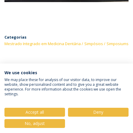
Categorias
Mestrado Integrado em Medicina Dentária
Simpósios
Simposiums
ÚLTIMAS NOTÍCIAS
We use cookies
We may place these for analysis of our visitor data, to improve our
website, show personalised content and to give you a great website
experience. For more information about the cookies we use open the
Política de Privacidade
Termos & Condições
settings.
Direitos do Titular dos Dados
Accept all
Deny
No, adjust
© 2026 Universidade Católica Portuguesa