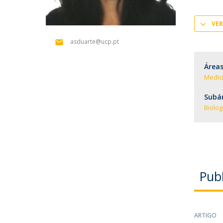
Formação e Serviço
Voluntariado
VER
Internacionalização
asduarte@ucp.pt
Áreas
Medic
Subár
Biolog
Pub
ARTIGO