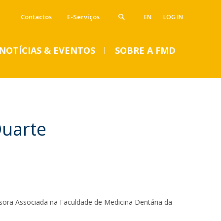
Contactos
E-Serviços
EN
LOG IN
NOTÍCIAS & EVENTOS
SOBRE A FMD
VENTOS
Duarte
SUMMER DENTAL CLINIC
2024 – Inscrições abertas
até 14 de junho
sora Associada na Faculdade de Medicina Dentária da
Seg, 01 Jul 2024 - 15:45