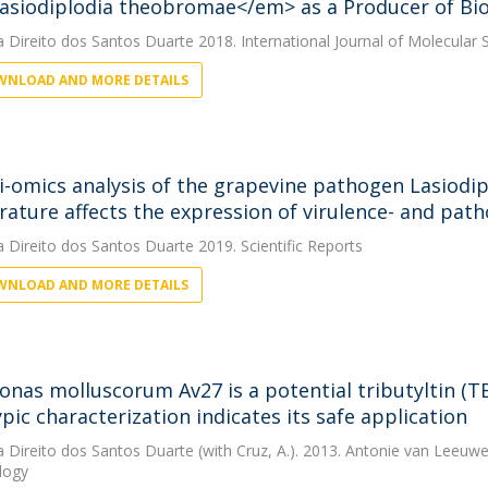
siodiplodia theobromae</em> as a Producer of Bio
a Direito dos Santos Duarte
2018. International Journal of Molecular 
NLOAD AND MORE DETAILS
i-omics analysis of the grapevine pathogen Lasiodi
ature affects the expression of virulence- and path
a Direito dos Santos Duarte
2019. Scientific Reports
NLOAD AND MORE DETAILS
nas molluscorum Av27 is a potential tributyltin (T
pic characterization indicates its safe application
a Direito dos Santos Duarte
(with Cruz, A.). 2013. Antonie van Leeuwe
logy