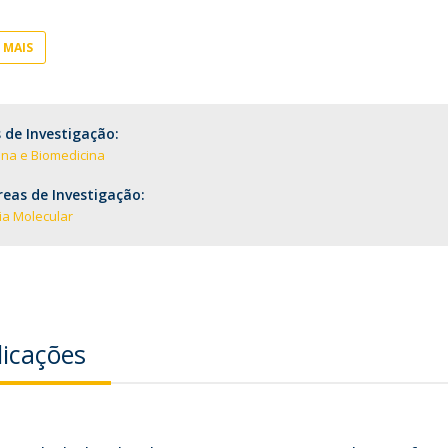
Pós-Graduações
Cursos Breves - Formação Avançada
Contactos
 MAIS
Diretório de Contactos
Endereços
 de Investigação:
ina e Biomedicina
eas de Investigação:
ia Molecular
licações